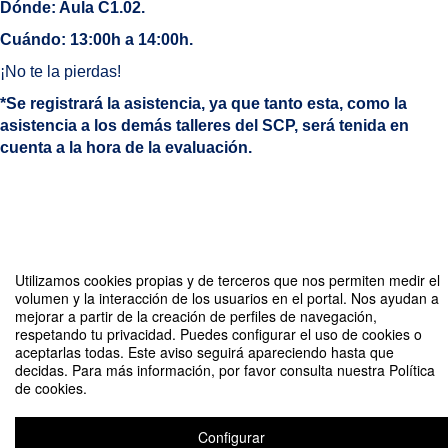
Dónde: Aula C1.02.
Cuándo: 13:00h a 14:00h.
¡No te la pierdas!
*Se registrará la asistencia, ya que tanto esta, como la
asistencia a los demás talleres del SCP, será tenida en
cuenta a la hora de la evaluación.
Compartir por email
Utilizamos cookies propias y de terceros que nos permiten medir el
volumen y la interacción de los usuarios en el portal. Nos ayudan a
mejorar a partir de la creación de perfiles de navegación,
respetando tu privacidad. Puedes configurar el uso de cookies o
aceptarlas todas. Este aviso seguirá apareciendo hasta que
decidas. Para más información, por favor consulta nuestra Política
de cookies.
Sesión Informativa: Procedimiento de Prácticas I (Psicología)
Organizado por Servicio de Carreras Profesionales
Configurar