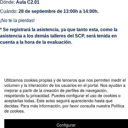
Dónde:
Aula C2.01
Cuándo:
28 de septiembre de 13:00h a 14:00h.
¡No te la pierdas!
* Se registrará la asistencia, ya que tanto esta, como la
asistencia a los demás talleres del SCP, será tenida en
cuenta a la hora de la evaluación.
Compartir por email
Utilizamos cookies propias y de terceros que nos permiten medir el
volumen y la interacción de los usuarios en el portal. Nos ayudan a
mejorar a partir de la creación de perfiles de navegación,
respetando tu privacidad. Puedes configurar el uso de cookies o
aceptarlas todas. Este aviso seguirá apareciendo hasta que
decidas. Para más información, por favor consulta nuestra Política
de cookies.
Sesión Informativa: Procedimiento de Prácticas II (Psicología)
Organizado por Servicio de Carreras Profesionales
Configurar