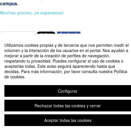
campus.
Muchas gracias, ¡te esperamos!
Compartir por email
Utilizamos cookies propias y de terceros que nos permiten medir el
volumen y la interacción de los usuarios en el portal. Nos ayudan a
mejorar a partir de la creación de perfiles de navegación,
respetando tu privacidad. Puedes configurar el uso de cookies o
aceptarlas todas. Este aviso seguirá apareciendo hasta que
decidas. Para más información, por favor consulta nuestra Política
Jornada de Bienvenida. Estudiantes de nuevo ingreso Enfermería
de cookies.
Organizado por Universidad Loyola
Configurar
Aviso legal
|
Contacto
Plataforma de organización de eventos Symposium
Copyright © 2026
Rechazar todas las cookies y cerrar
Aceptar todas las cookies