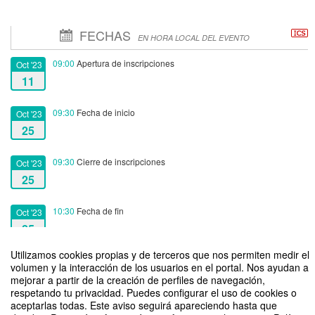
FECHAS
EN HORA LOCAL DEL EVENTO
09:00
Apertura de inscripciones
Oct '23
11
09:30
Fecha de inicio
Oct '23
25
09:30
Cierre de inscripciones
Oct '23
25
10:30
Fecha de fin
Oct '23
25
Utilizamos cookies propias y de terceros que nos permiten medir el
volumen y la interacción de los usuarios en el portal. Nos ayudan a
mejorar a partir de la creación de perfiles de navegación,
respetando tu privacidad. Puedes configurar el uso de cookies o
aceptarlas todas. Este aviso seguirá apareciendo hasta que
SE2023-24: Charlamos con Antonio Faya, alumni emprendedor de Loyola