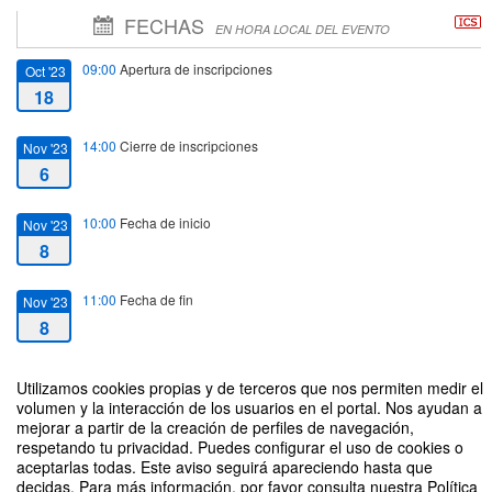
FECHAS
EN HORA LOCAL DEL EVENTO
09:00
Apertura de inscripciones
Oct '23
18
14:00
Cierre de inscripciones
Nov '23
6
10:00
Fecha de inicio
Nov '23
8
11:00
Fecha de fin
Nov '23
8
Utilizamos cookies propias y de terceros que nos permiten medir el
volumen y la interacción de los usuarios en el portal. Nos ayudan a
mejorar a partir de la creación de perfiles de navegación,
respetando tu privacidad. Puedes configurar el uso de cookies o
DESCUBRE TU TALENTO: AUTOCONOCIMIENTO - DIRIGIDO A LOS
aceptarlas todas. Este aviso seguirá apareciendo hasta que
ALUMNOS DE MÁSTER EN PSICOLOGÍA GENERAL SANITARIA
decidas. Para más información, por favor consulta nuestra Política