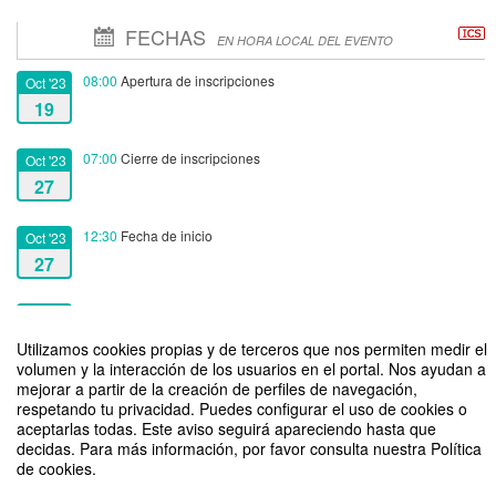
FECHAS
EN HORA LOCAL DEL EVENTO
08:00
Apertura de inscripciones
Oct '23
19
07:00
Cierre de inscripciones
Oct '23
27
12:30
Fecha de inicio
Oct '23
27
14:30
Fecha de fin
Oct '23
27
Utilizamos cookies propias y de terceros que nos permiten medir el
volumen y la interacción de los usuarios en el portal. Nos ayudan a
mejorar a partir de la creación de perfiles de navegación,
respetando tu privacidad. Puedes configurar el uso de cookies o
aceptarlas todas. Este aviso seguirá apareciendo hasta que
decidas. Para más información, por favor consulta nuestra Política
de cookies.
SE2023-24: Emprender en Arte (II)
Organizado por Loyola Initiatives