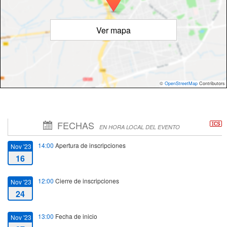
Ver mapa
©
OpenStreetMap
Contributors
FECHAS
EN HORA LOCAL DEL EVENTO
14:00
Apertura de inscripciones
Nov '23
16
12:00
Cierre de inscripciones
Nov '23
24
13:00
Fecha de inicio
Nov '23