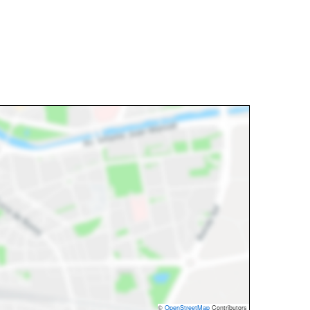
©
OpenStreetMap
Contributors