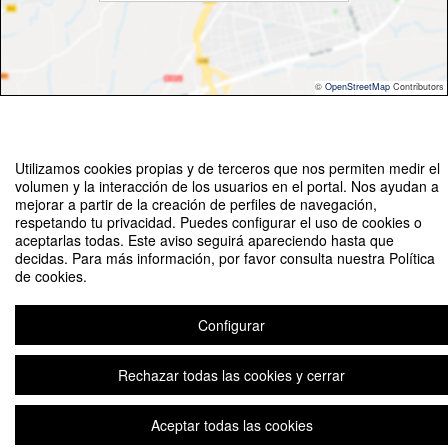
©
OpenStreetMap
Contributors
Utilizamos cookies propias y de terceros que nos permiten medir el
volumen y la interacción de los usuarios en el portal. Nos ayudan a
mejorar a partir de la creación de perfiles de navegación,
V Jornadas de Derecho Tributario: “El Impuesto sobre Sociedades a
respetando tu privacidad. Puedes configurar el uso de cookies o
examen”.
aceptarlas todas. Este aviso seguirá apareciendo hasta que
decidas. Para más información, por favor consulta nuestra Política
Organizado por Máster Universitario en Tributación y Asesoría Fiscal de la
de cookies.
Universidad Loyola
Configurar
Aviso legal
|
Contacto
Plataforma de organización de eventos Symposium
Copyright © 2026
Rechazar todas las cookies y cerrar
Aceptar todas las cookies