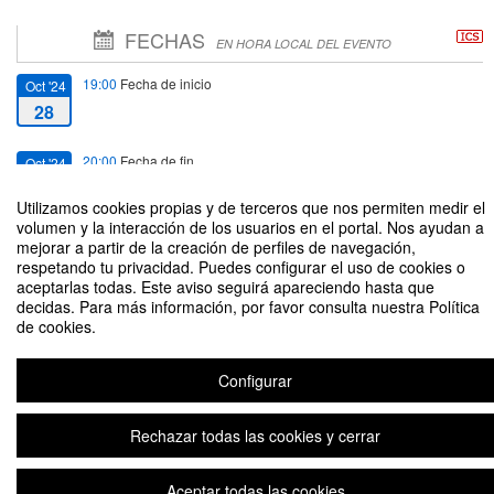
FECHAS
EN HORA LOCAL DEL EVENTO
19:00
Fecha de inicio
Oct '24
28
20:00
Fecha de fin
Oct '24
28
Utilizamos cookies propias y de terceros que nos permiten medir el
volumen y la interacción de los usuarios en el portal. Nos ayudan a
mejorar a partir de la creación de perfiles de navegación,
respetando tu privacidad. Puedes configurar el uso de cookies o
aceptarlas todas. Este aviso seguirá apareciendo hasta que
decidas. Para más información, por favor consulta nuestra Política
FLS - Mesa Redonda sobre teatralidad y performatividad
de cookies.
Organizado por Servicio de Cultura
Configurar
Aviso legal
|
Contacto
Plataforma de organización de eventos Symposium
Copyright © 2026
Rechazar todas las cookies y cerrar
Aceptar todas las cookies