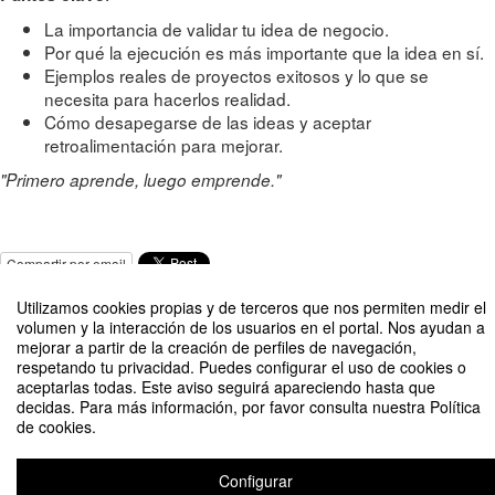
La importancia de validar tu idea de negocio.
Por qué la ejecución es más importante que la idea en sí.
Ejemplos reales de proyectos exitosos y lo que se
necesita para hacerlos realidad.
Cómo desapegarse de las ideas y aceptar
retroalimentación para mejorar.
"Primero aprende, luego emprende."
Compartir por email
Utilizamos cookies propias y de terceros que nos permiten medir el
volumen y la interacción de los usuarios en el portal. Nos ayudan a
mejorar a partir de la creación de perfiles de navegación,
respetando tu privacidad. Puedes configurar el uso de cookies o
aceptarlas todas. Este aviso seguirá apareciendo hasta que
decidas. Para más información, por favor consulta nuestra Política
SE2024-25: Pachang Up Inversa: De la idea a la ejecución (Córdoba)
de cookies.
Organizado por Loyola Initiatives
Configurar