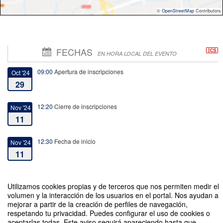
©
OpenStreetMap
Contributors
FECHAS
EN HORA LOCAL DEL EVENTO
09:00
Apertura de inscripciones
Oct '24
29
12:20
Cierre de inscripciones
Nov '24
11
12:30
Fecha de inicio
Nov '24
11
13:30
Fecha de fin
Nov '24
Utilizamos cookies propias y de terceros que nos permiten medir el
11
volumen y la interacción de los usuarios en el portal. Nos ayudan a
mejorar a partir de la creación de perfiles de navegación,
respetando tu privacidad. Puedes configurar el uso de cookies o
aceptarlas todas. Este aviso seguirá apareciendo hasta que