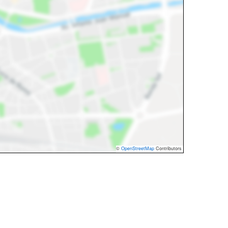
©
OpenStreetMap
Contributors