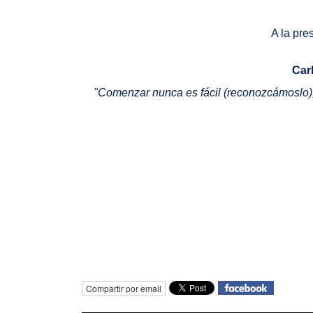
A la pre
Car
"Comenzar nunca es fácil (reconozcámoslo), p
Compartir por email