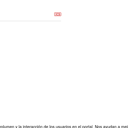
olumen y la interacción de los usuarios en el portal. Nos ayudan a mejo
a 3º y 4º. Derecho, RRII y Criminología. Campus Sevilla.
Organizado po