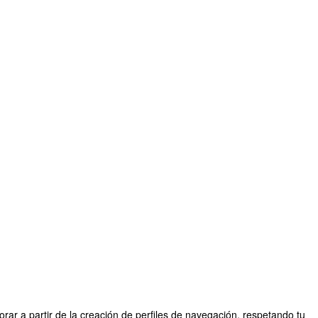
rar a partir de la creación de perfiles de navegación, respetando tu
r Laura Carmona Cabezas - Servicio de Carreras Profesionales