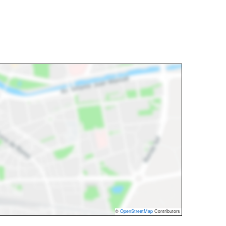
©
OpenStreetMap
Contributors