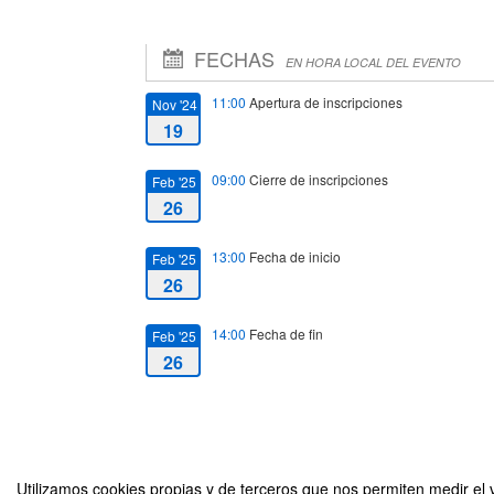
FECHAS
EN HORA LOCAL DEL EVENTO
11:00
Apertura de inscripciones
Nov '24
19
09:00
Cierre de inscripciones
Feb '25
26
13:00
Fecha de inicio
Feb '25
26
14:00
Fecha de fin
Feb '25
26
Utilizamos cookies propias y de terceros que nos permiten medir el v
¡Potencia tu empleabilidad! Taller de CV y Linkedin. Dirigido 