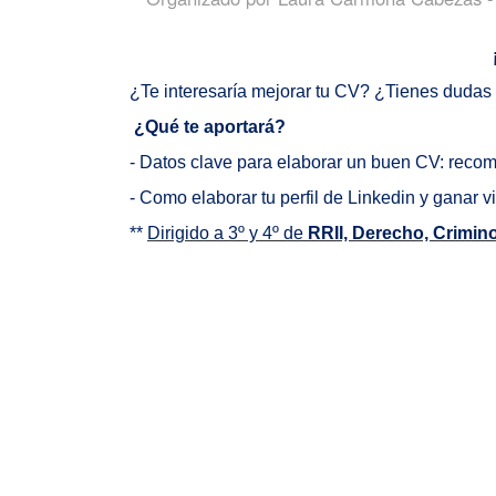
¿Te interesaría mejorar tu CV? ¿Tienes dudas 
¿Qué te aportará?
- Datos clave para elaborar un buen CV: r
ecome
- Como elaborar tu perfil de Linkedin y ganar v
**
Dirigido a 3º y 4º de
RRII, Derecho, Crimin