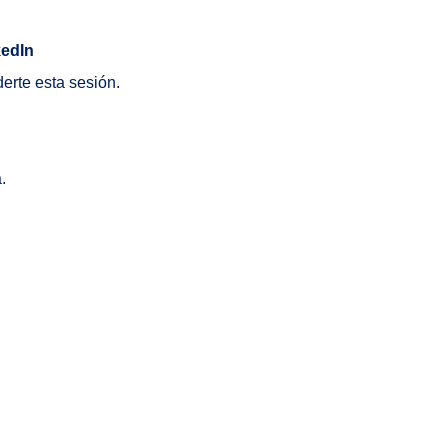
kedIn
derte esta sesión.
.