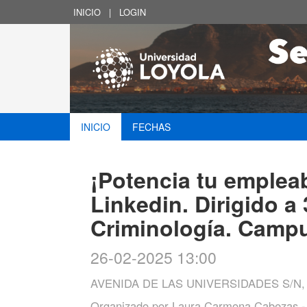
INICIO
|
LOGIN
INICIO
FECHAS
¡Potencia tu empleab
Linkedin. Dirigido a 
Criminología. Campu
26-02-2025 13:00
AVENIDA DE LAS UNIVERSIDADES S/N
Organizado por
Laura Carmona Cabezas - S