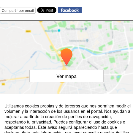
Compartir por email
Ver mapa
Utilizamos cookies propias y de terceros que nos permiten medir el
©
OpenStreetMap
Contributors
volumen y la interacción de los usuarios en el portal. Nos ayudan a
mejorar a partir de la creación de perfiles de navegación,
respetando tu privacidad. Puedes configurar el uso de cookies o
aceptarlas todas. Este aviso seguirá apareciendo hasta que
decidas. Para más información, por favor consulta nuestra Política