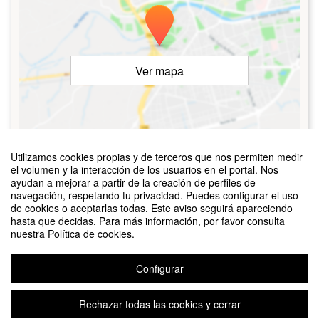
Ver mapa
©
OpenStreetMap
Contributors
Utilizamos cookies propias y de terceros que nos permiten medir
el volumen y la interacción de los usuarios en el portal. Nos
ayudan a mejorar a partir de la creación de perfiles de
navegación, respetando tu privacidad. Puedes configurar el uso
de cookies o aceptarlas todas. Este aviso seguirá apareciendo
La inscripción ha finalizado.
hasta que decidas. Para más información, por favor consulta
nuestra Política de cookies.
Inscribirse
Configurar
Rechazar todas las cookies y cerrar
Aviso legal
|
Contacto
Plataforma de organización de eventos Symposium