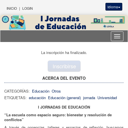
Idioma
INICIO
|
LOGIN
Idioma
La inscripción ha finalizado.
Inscribirse
ACERCA DEL EVENTO
CATEGORÍAS:
Educación
Otros
ETIQUETAS:
educación
Educación (general)
jornada
Universidad
I JORNADAS DE EDUCACIÓN
“La escuela como espacio seguro: bienestar y resolución de
conflictos”
A través de ponencias, talleres y espacios de reflexión, buscamos