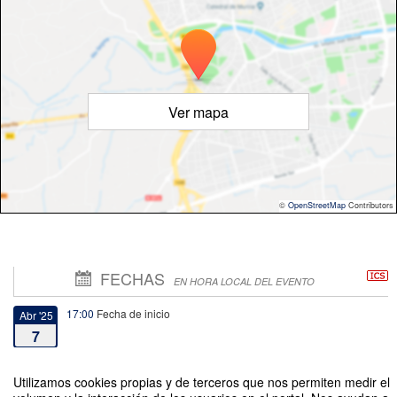
Ver mapa
©
OpenStreetMap
Contributors
FECHAS
EN HORA LOCAL DEL EVENTO
17:00
Fecha de inicio
Abr '25
7
19:00
Fecha de fin
Abr '25
Utilizamos cookies propias y de terceros que nos permiten medir el