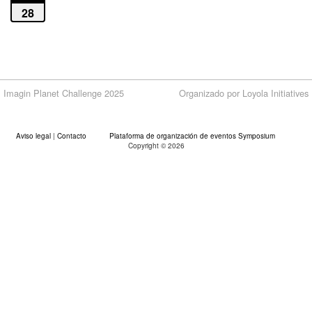
28
Imagin Planet Challenge 2025
Organizado por Loyola Initiatives
Aviso legal
|
Contacto
Plataforma de organización de eventos Symposium
Copyright © 2026