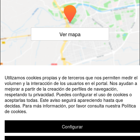
Ver mapa
©
OpenStreetMap
Contributors
Utilizamos cookies propias y de terceros que nos permiten medir el
volumen y la interacción de los usuarios en el portal. Nos ayudan a
mejorar a partir de la creación de perfiles de navegación,
respetando tu privacidad. Puedes configurar el uso de cookies o
aceptarlas todas. Este aviso seguirá apareciendo hasta que
decidas. Para más información, por favor consulta nuestra Política
Presentación del libro “Tres días de noviembre”
de cookies.
Organizado por Servicio de Cultura
Configurar
Aviso legal
|
Contacto
Plataforma de organización de eventos Symposium