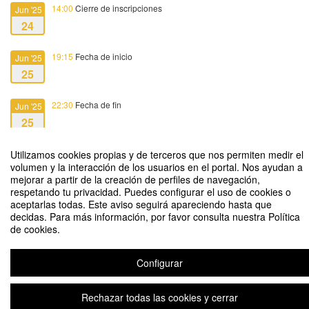
14:00
Cierre de inscripciones
Jun '25
24
19:15
Fecha de inicio
Jun '25
25
22:30
Fecha de fin
Jun '25
25
Utilizamos cookies propias y de terceros que nos permiten medir el
volumen y la interacción de los usuarios en el portal. Nos ayudan a
mejorar a partir de la creación de perfiles de navegación,
respetando tu privacidad. Puedes configurar el uso de cookies o
Gala Premios Loyola al Emprendimiento
aceptarlas todas. Este aviso seguirá apareciendo hasta que
decidas. Para más información, por favor consulta nuestra Política
Organizado por Loyola Initiatives, Centro de Emprendimiento
de cookies.
Configurar
Aviso legal
|
Contacto
Plataforma de organización de eventos Symposium
Copyright © 2026
Rechazar todas las cookies y cerrar