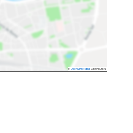
©
OpenStreetMap
Contributors