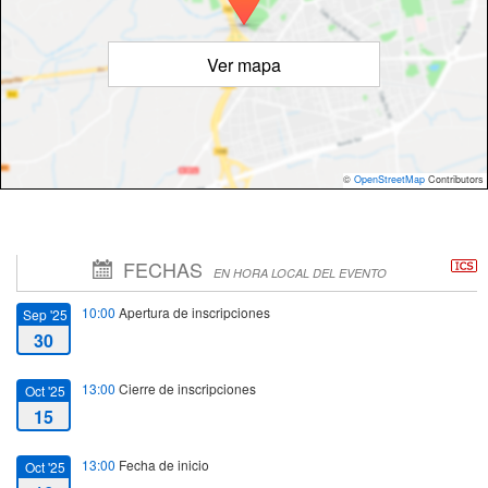
Ver mapa
©
OpenStreetMap
Contributors
FECHAS
EN HORA LOCAL DEL EVENTO
10:00
Apertura de inscripciones
Sep '25
30
13:00
Cierre de inscripciones
Oct '25
15
13:00
Fecha de inicio
Oct '25