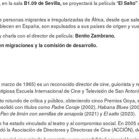
, en la sala
se proyectará la película "
B1.09 de Sevilla,
El Salto"
e personas migrantes e irregularizadas de África, desde que sa
establecen en España, son expulsados a sus países de origen y vue
 charla con el director de película:
Benito Zambrano.
en migraciones y la comisión de desarrollo.
de marzo de 1965) es un reconocido director de cine, guionista y 
tigiosa Escuela Internacional de Cine y Televisión de San Anton
to rotundo de crítica y público, obteniendo cinco Premios Goya, e
onsolidó con títulos como
(2002),
(200
Padre Coraje
Habana Blues
,
(2021) y
(2023).
Pan de limón con semillas de amapola
El salto
ha estado vinculado al teatro y al compromiso social. En 2005
 la Asociación de Directores y Directoras de Cine (ACCIÓN), de