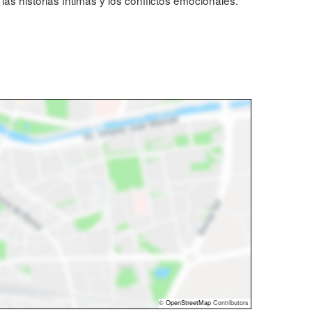
as historias íntimas y los conflictos emocionales.
©
OpenStreetMap
Contributors