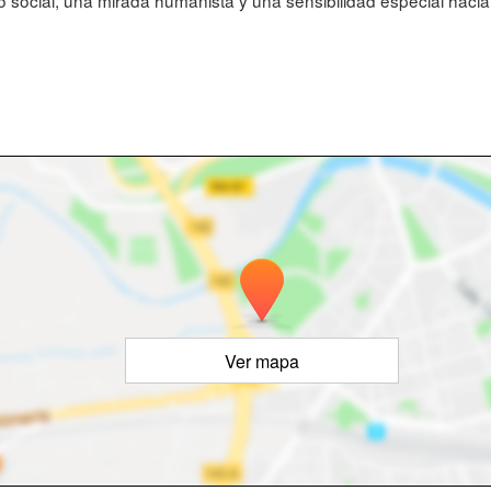
 social, una mirada humanista y una sensibilidad especial hacia l
Ver mapa