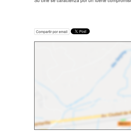
Su cine se caracteriza por un fuerte compromiso
Compartir por email