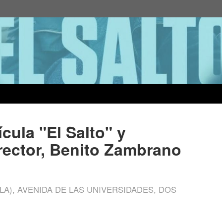
cula "El Salto" y
rector, Benito Zambrano
LA), AVENIDA DE LAS UNIVERSIDADES, DOS