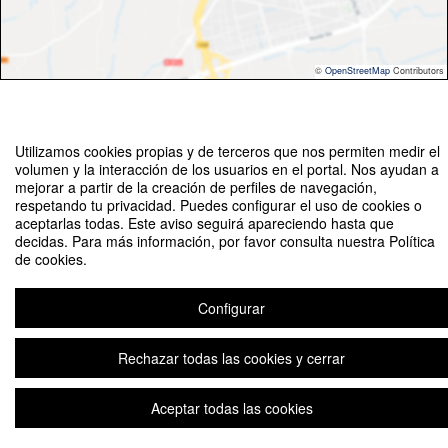
©
OpenStreetMap
Contributors
Utilizamos cookies propias y de terceros que nos permiten medir el
volumen y la interacción de los usuarios en el portal. Nos ayudan a
mejorar a partir de la creación de perfiles de navegación,
VI Jornadas de Derecho Tributario: “El Delito Fiscal y la Responsabilidad
respetando tu privacidad. Puedes configurar el uso de cookies o
penal de los Asesores Fiscales”
aceptarlas todas. Este aviso seguirá apareciendo hasta que
decidas. Para más información, por favor consulta nuestra Política
Organizado por Máster Universitario en Tributación y Asesoría Fiscal de la
de cookies.
Universidad Loyola
Configurar
Aviso legal
|
Contacto
Plataforma de organización de eventos Symposium
Copyright © 2026
Rechazar todas las cookies y cerrar
Aceptar todas las cookies