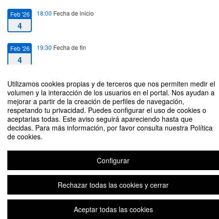
18:00
Fecha de inicio
Feb '26
4
19:30
Fecha de fin
Feb '26
4
Utilizamos cookies propias y de terceros que nos permiten medir el
volumen y la interacción de los usuarios en el portal. Nos ayudan a
mejorar a partir de la creación de perfiles de navegación,
respetando tu privacidad. Puedes configurar el uso de cookies o
Tengo una entrevista de selección - y ahora, ¿qué? - Dirigido a todos los
aceptarlas todas. Este aviso seguirá apareciendo hasta que
alumnos Campus Sevilla
decidas. Para más información, por favor consulta nuestra Política
de cookies.
Organizado por Servicio de Carreras Profesionales
Configurar
Aviso legal
|
Contacto
Plataforma de organización de eventos Symposium
Copyright © 2026
Rechazar todas las cookies y cerrar
Aceptar todas las cookies