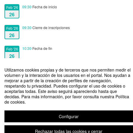
09:30
Fecha de inicio
Feb '26
26
09:30
Cierre de inscripciones
Feb '26
26
10:30
Fecha de fin
Feb '26
26
Utilizamos cookies propias y de terceros que nos permiten medir el
volumen y la interacción de los usuarios en el portal. Nos ayudan a
mejorar a partir de la creación de perfiles de navegación,
respetando tu privacidad. Puedes configurar el uso de cookies o
SE2025-26: Transformando Ideas en Negocios: Fusion Startups
aceptarlas todas. Este aviso seguirá apareciendo hasta que
decidas. Para más información, por favor consulta nuestra Política
Organizado por Loyola Initiatives
de cookies.
Configurar
Aviso legal
|
Contacto
Plataforma de organización de eventos Symposium
Copyright © 2026
Rechazar todas las cookies y cerrar