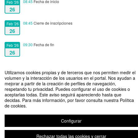
08:45
Fecha de inicio
Feb '26
26
08:45
Cierre de inscripciones
Feb '26
26
09:30
Fecha de fin
Feb '26
26
Utilizamos cookies propias y de terceros que nos permiten medir el
volumen y la interacción de los usuarios en el portal. Nos ayudan a
mejorar a partir de la creación de perfiles de navegación,
SE2025-26: Emprender desde la Universidad: Lecciones de un camino de 0
respetando tu privacidad. Puedes configurar el uso de cookies o
a 100
aceptarlas todas. Este aviso seguirá apareciendo hasta que
decidas. Para más información, por favor consulta nuestra Política
Organizado por Loyola Initiatives
de cookies.
Configurar
Aviso legal
|
Contacto
Plataforma de organización de eventos Symposium
Copyright © 2026
Rechazar todas las cookies y cerrar