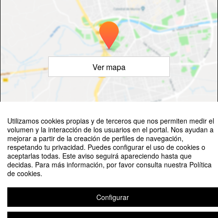
Ver mapa
©
OpenStreetMap
Contributors
Utilizamos cookies propias y de terceros que nos permiten medir el
volumen y la interacción de los usuarios en el portal. Nos ayudan a
mejorar a partir de la creación de perfiles de navegación,
respetando tu privacidad. Puedes configurar el uso de cookies o
aceptarlas todas. Este aviso seguirá apareciendo hasta que
decidas. Para más información, por favor consulta nuestra Política
de cookies.
Jornada Divulgativa del CNI
Configurar
Aviso legal
|
Contacto
Plataforma de organización de eventos Symposium
Copyright © 2026