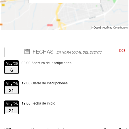
©
OpenStreetMap
Contributors
FECHAS
EN HORA LOCAL DEL EVENTO
09:00
Apertura de inscripciones
May '26
6
12:00
Cierre de inscripciones
May '26
21
19:00
Fecha de inicio
May '26
21
21:00
Fecha de fin
May '26