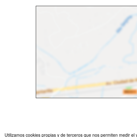
Utilizamos cookies propias y de terceros que nos permiten medir el v
Mesa redonda. "El indulto en el Estado de Derecho del s. XXI