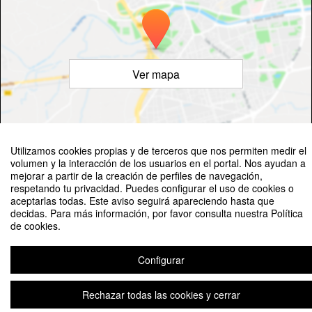
Ver mapa
©
OpenStreetMap
Contributors
Utilizamos cookies propias y de terceros que nos permiten medir el
volumen y la interacción de los usuarios en el portal. Nos ayudan a
mejorar a partir de la creación de perfiles de navegación,
respetando tu privacidad. Puedes configurar el uso de cookies o
aceptarlas todas. Este aviso seguirá apareciendo hasta que
decidas. Para más información, por favor consulta nuestra Política
de cookies.
Seminario de Investigación en Macromarketing a cargo de Clifford Shultz
Configurar
Aviso legal
|
Contacto
Plataforma de organización de eventos Symposium
Copyright © 2026
Rechazar todas las cookies y cerrar