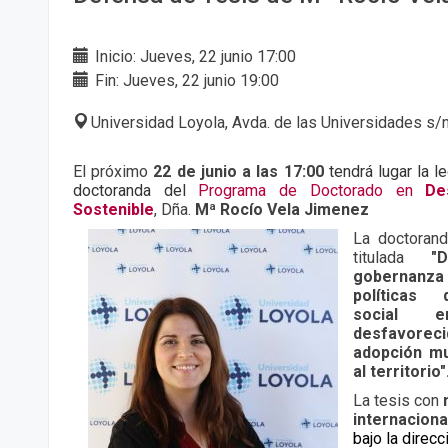
Inicio: Jueves, 22 junio 17:00
Fin: Jueves, 22 junio 19:00
Universidad Loyola, Avda. de las Universidades s/
El próximo
22 de junio a las 17:00
tendrá lugar la l
doctoranda del
Programa de Doctorado en
De
Sostenible
, Dña.
Mª Rocío Vela Jimenez
La doctoran
titulada
"
gobernanza 
políticas 
social 
desfavorec
adopción mu
al territorio"
La tesis con
internaciona
bajo la
direcci