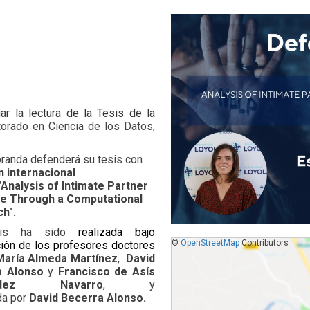
gar la lectura de la Tesis de la
orado en Ciencia de los Datos
,
randa defenderá su tesis con
 internacional
"Analysis of Intimate Partner
e Through a Computational
h".
sis ha sido
realizada bajo
©
OpenStreetMap
Contributors
ción de los profesores doctores
María Almeda Martínez
,
David
a Alonso
y
Francisco de Asís
ández Navarro
, y
da por
David Becerra Alonso.