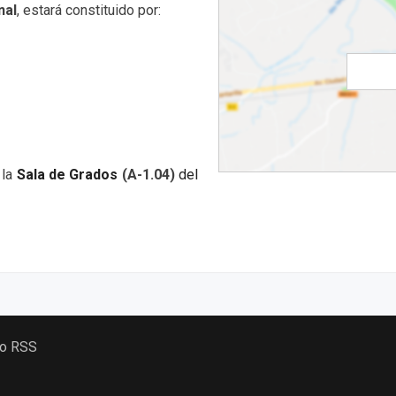
nal
, estará constituido por:
 la
Sala de Grados
(
A-1.04)
del
 o RSS