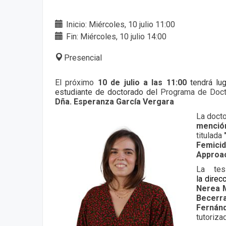
Inicio: Miércoles, 10 julio 11:00
Fin: Miércoles, 10 julio 14:00
Presencial
El próximo
10 de julio a las 11:00
tendrá lu
estudiante de doctorado del
Programa de Doct
Dña. Esperanza García Vergara
La docto
mención
titulada
Femicid
Approac
La te
la
direc
Nerea 
Becerr
Fern
tutoriza