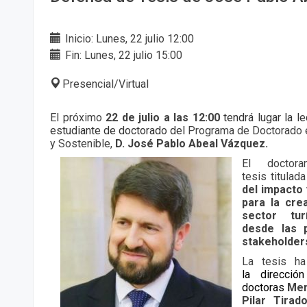
Inicio: Lunes, 22 julio 12:00
Fin: Lunes, 22 julio 15:00
Presencial/Virtual
El próximo
22 de julio a las 12:00
tendrá lugar la l
estudiante de doctorado del
Programa de Doctorado e
y Sostenible,
D. José Pablo Abeal Vázquez.
El doctor
tesis titulad
del impacto 
para la cre
sector tur
desde las 
stakeholder
La tesis h
la
direcció
doctoras
Mer
Pilar Tirad