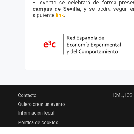
El evento se celebrará de forma prese
campus de Sevilla,
y se podrá seguir e
siguiente
link
.
Contacto
KML, ICS
Quiero crear un evento
Información legal
Política de cookies