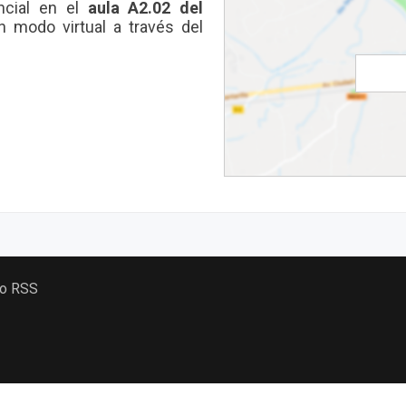
ncial en el
aula
A2.02
del
n modo virtual a través del
 o RSS