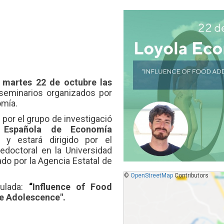
o
martes 22 de octubre las
 seminarios organizados por
omía.
 por el grupo de investigació
 Española de Economía
y estará dirigido por el
redoctoral en la Universidad
do por la Agencia Estatal de
©
OpenStreetMap
Contributors
tulada:
“
Influence of Food
te Adolescence
".