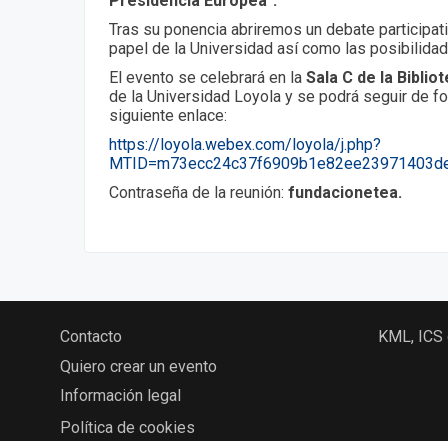
Presidencia Europea".
Tras su ponencia abriremos un debate participat
papel de la Universidad así como las posibilidad
El evento se celebrará en la
Sala C de la Bibli
de la Universidad Loyola y se podrá seguir de for
siguiente enlace:
https://loyola.webex.com/loyola/j.php?
MTID=m73ecc24c37f6909b1e82ee23971403d
Contraseña de la reunión:
fundacionetea.
Contacto
KML, ICS
Quiero crear un evento
Información legal
Política de cookies