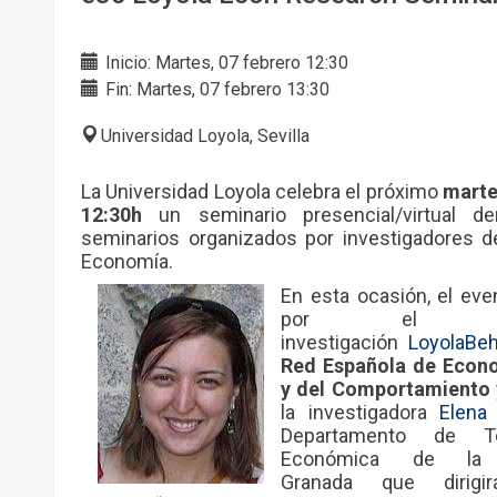
Inicio: Martes, 07 febrero 12:30
Fin: Martes, 07 febrero 13:30
Universidad Loyola, Sevilla
La Universidad Loyola celebra el próximo
marte
12:30h
un seminario presencial/virtual de
seminarios organizados por investigador​es 
Economía.
En esta ocasión, el eve
por el g
investigación
LoyolaBe
Red Española de Econ
y del Comportamiento
la investigadora
Elena
Departamento de Te
Económica de la 
Granada
que
diri