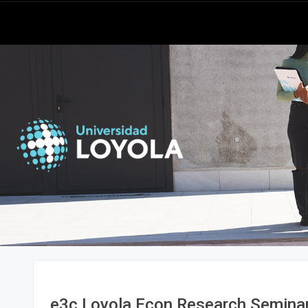
e3c Loyola Econ Research Semina